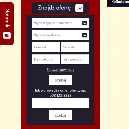
Kalkulato
Zaawansowana »
lub wprowadź numer oferty, np.
LOK-MS-3333