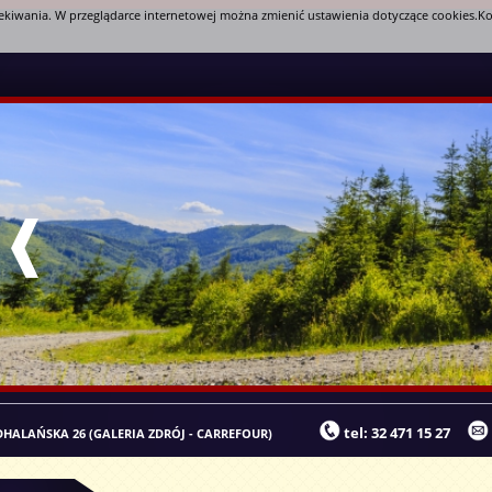
zekiwania. W przeglądarce internetowej można zmienić ustawienia dotyczące cookies.Ko
tel: 32 471 15 27
ODHALAŃSKA 26 (GALERIA ZDRÓJ - CARREFOUR)