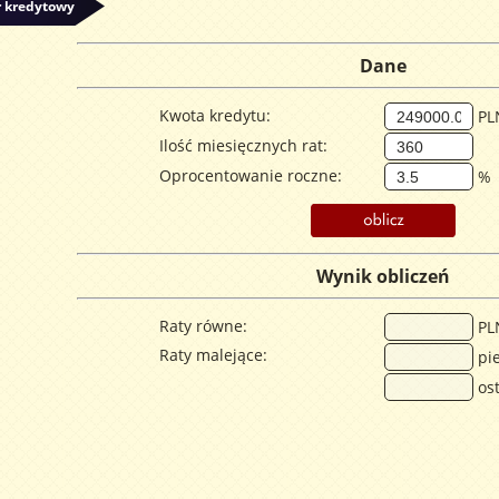
r kredytowy
Dane
Kwota kredytu:
PL
Ilość miesięcznych rat:
Oprocentowanie roczne:
%
Wynik obliczeń
Raty równe:
PL
Raty malejące:
pie
ost