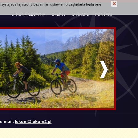
rzystając z tej strony bez zmian ustawień przeglądarki będą one
STRONA GŁÓWNA
OFERTY
O FIRMIE
KONTAKT
e-mail:
lokum@lokum2.pl