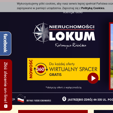
Wykorzystujemy pliki cookies, aby nasz serwis lepiej spełniał Państwa oc
zapisywane w pamięci urządzenia. Zapoznaj się z
Polityką Cookies
.
licencja: 6096
*dotyczy ofert z wyłącznością
JASTRZĘBIE-ZDRÓJ 44-335 UL. P