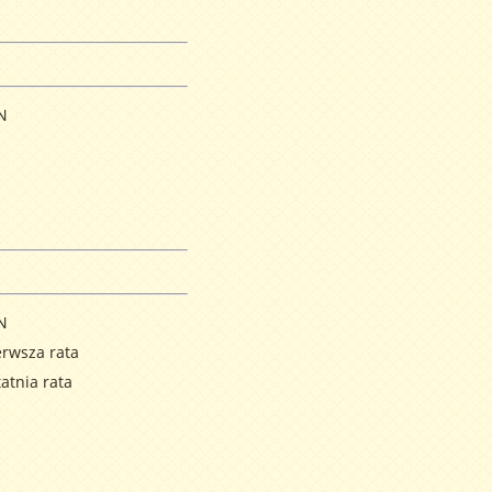
N
N
rwsza rata
atnia rata